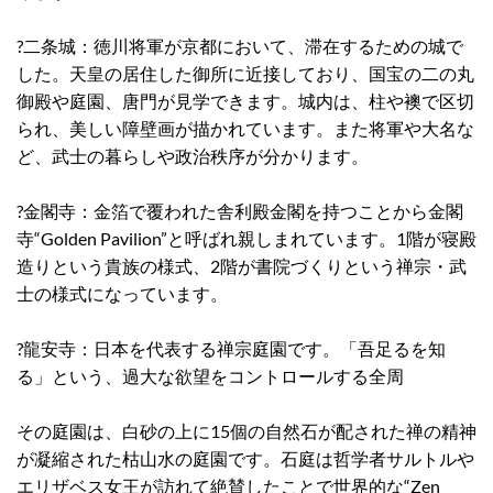
?二条城：徳川将軍が京都において、滞在するための城で
した。天皇の居住した御所に近接しており、国宝の二の丸
御殿や庭園、唐門が見学できます。城内は、柱や襖で区切
られ、美しい障壁画が描かれています。また将軍や大名な
ど、武士の暮らしや政治秩序が分かります。
?金閣寺：金箔で覆われた舎利殿金閣を持つことから金閣
寺“Golden Pavilion”と呼ばれ親しまれています。1階が寝殿
造りという貴族の様式、2階が書院づくりという禅宗・武
士の様式になっています。
?龍安寺：日本を代表する禅宗庭園です。「吾足るを知
る」という、過大な欲望をコントロールする全周
その庭園は、白砂の上に15個の自然石が配された禅の精神
が凝縮された枯山水の庭園です。石庭は哲学者サルトルや
エリザベス女王が訪れて絶賛したことで世界的な“Zen