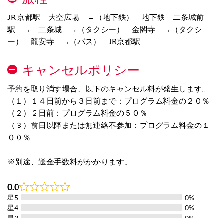
JR 京都駅 大空広場 →（地下鉄） 地下鉄 二条城前
駅 → 二条城 →（タクシー） 金閣寺 →（タクシ
ー） 龍安寺 →（バス） JR京都駅
キャンセルポリシー
予約を取り消す場合、以下のキャンセル料が発生します。
（１）１４日前から３日前まで：プログラム料金の２０％
（２）２日前：プログラム料金の５０％
（３）前日以降または無連絡不参加：プログラム料金の１
００％
※別途、送金手数料がかかります。
0.0
Rated
星5
0%
0.0
out
星4
0%
of
星3
0%