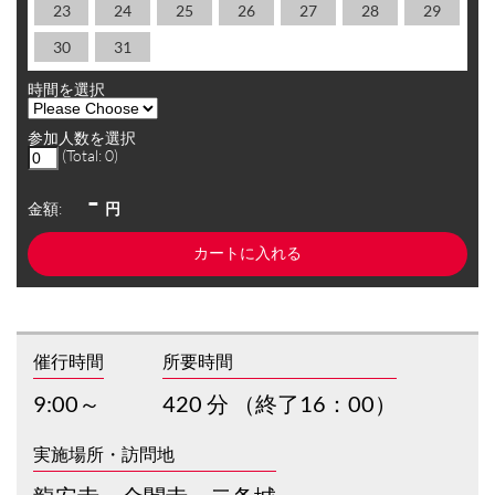
23
24
25
26
27
28
29
30
31
時間を選択
参加人数を選択
(Total:
0
)
-
金額:
円
催行時間
所要時間
9:00～
420 分 （終了16：00）
実施場所・訪問地