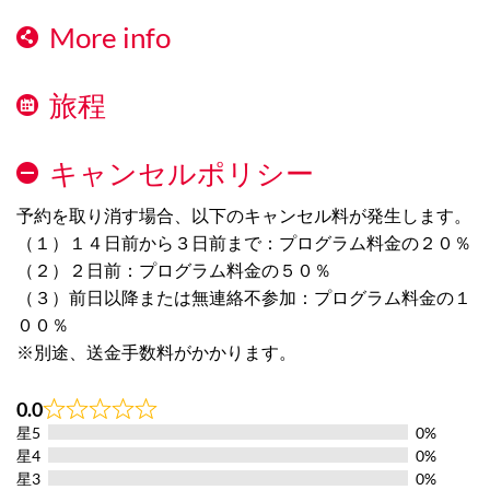
More info
旅程
キャンセルポリシー
予約を取り消す場合、以下のキャンセル料が発生します。
（１）１４日前から３日前まで：プログラム料金の２０％
（２）２日前：プログラム料金の５０％
（３）前日以降または無連絡不参加：プログラム料金の１
００％
※別途、送金手数料がかかります。
0.0
Rated
星5
0%
0.0
out
星4
0%
of
星3
0%