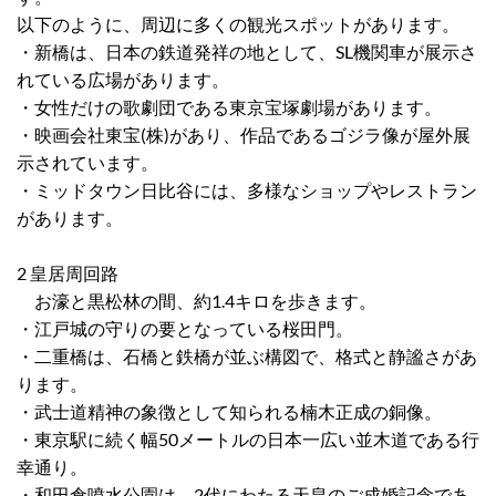
以下のように、周辺に多くの観光スポットがあります。
・新橋は、日本の鉄道発祥の地として、SL機関車が展示さ
れている広場があります。
・女性だけの歌劇団である東京宝塚劇場があります。
・映画会社東宝(株)があり、作品であるゴジラ像が屋外展
示されています。
・ミッドタウン日比谷には、多様なショップやレストラン
があります。
2 皇居周回路
お濠と黒松林の間、約1.4キロを歩きます。
・江戸城の守りの要となっている桜田門。
・二重橋は、石橋と鉄橋が並ぶ構図で、格式と静謐さがあ
ります。
・武士道精神の象徴として知られる楠木正成の銅像。
・東京駅に続く幅50メートルの日本一広い並木道である行
幸通り。
・和田倉噴水公園は、2代にわたる天皇のご成婚記念であ