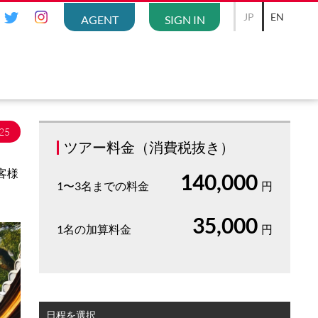
JP
EN
AGENT
SIGN IN
25
ツアー料金（消費税抜き）
客様
140,000
1〜3名までの料金
円
35,000
1名の加算料金
円
日程を選択