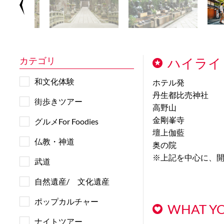
カテゴリ
ハイライ
和文化体験
ホテル発
丹生都比売神社
街歩きツアー
高野山
金剛峯寺
グルメFor Foodies
壇上伽藍
仏教・神道
奥の院
※上記を中心に、
武道
自然遺産/ 文化遺産
ポップカルチャー
WHAT YO
ナイトツアー