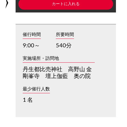
催行時間
所要時間
9:00～
540分
実施場所・訪問地
丹生都比売神社 高野山 金
剛峯寺 壇上伽藍 奥の院
最少催行人数
1 名