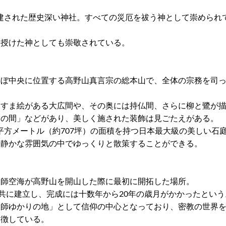
に創建された歴史深い神社。すべての災厄を祓う神として崇められ
を授けた神としても崇敬されている。
ほぼ中央に位置する高野山真言宗の総本山で、全体の宗務を司
ふすま絵がある大広間や、その奥には持仏間、さらに柳と鷺が
柳の間」などがあり、美しく施された装飾は見ごたえがある。
40平方メートル（約707坪）の面積を持つ日本最大級の美しい石
、静かな雰囲気の中でゆっくりと散策することができる。
大師空海が高野山を開山した際に最初に開拓した場所。
と共に建立し、完成には十数年から20年の歳月がかかったという
大師ゆかりの地」として信仰の中心となっており、密教の世界
象徴している。