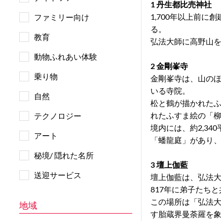
1 丹生都比売神社
1,700年以上前
ファミリー向け
る。
教育
弘法大師に高野山
動物ふれあい体験
2 金剛峯寺
乗り物
金剛峯寺は、山の
いる寺院。
自然
松と鶴が描かれた
れたふすま絵の「
テクノロジー
境内には、約2,3
アート
「蟠龍庭」があり
秘境/ 隠れた名所
3 壇上伽藍
送迎サービス
壇上伽藍は、弘法
817年に弟子たち
この場所は「弘法
地域
す胎蔵界曼荼羅を