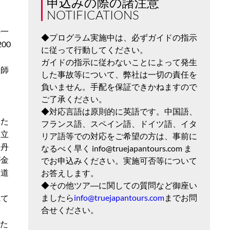
申込みの際の諸注意
NOTIFICATIONS
の一
◆プログラム実施中は、必ずガイドの指示
00
に従って行動してください。
ガイドの指示に従わないことによって発生
大師
した事故等について、弊社は一切の責任を
負いません。手配を保証できかねますので
ご了承ください。
◆対応言語は原則的に英語です。中国語、
した
フランス語、スペイン語、ドイツ語、イタ
建立
リア語等での対応をご希望の方は、事前に
「丹
なるべく早く info@truejapantours.com ま
が金
でお申込みください。実施可否等について
と道
お答えします。
◆その他ツア―に関しての質問など御座い
た
ましたら
info@truejapantours.com
までお問
れて
合せください。
めた