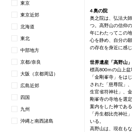
東京
4 奥の院
東京近郊
奥之院は、弘法大
つ。高野山の信仰の中
北海道
年にわたってこの
東北
心を静め、自分の
の存在を身近に感
中部地方
京都/奈良
世界遺産「高野山
標高800ｍの山上
大阪（京都周辺）
「金剛峯寺」をは
された「慈尊院」
広島近郊
生官省符神社」、
四国
剛峯寺の寺地を選
案内をした神であ
九州
「丹生都比売神社
沖縄と南西諸島
いる。
高野山は、現在もな