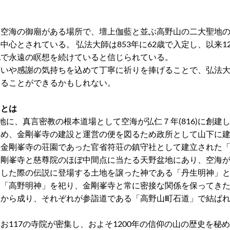
師空海の御廟がある場所で、壇上伽藍と並ぶ高野山の二大聖地
心とされている。 弘法大師は853年に62歳で入定し、以来12
地で永遠の瞑想を続けていると信じられている。
願いや感謝の気持ちを込めて丁寧に祈りを捧げることで、弘法
じることができるかもしれない。
」とは
盆地に、真言密教の根本道場として空海が弘仁７年(816)に創建
じめ、金剛峯寺の建設と運営の便を図るため政所として山下に
、金剛峯寺の荘園であった官省符荘の鎮守社として建立された
金剛峯寺と慈尊院のほぼ中間点に当たる天野盆地にあり、空海
定した際の伝説に登場する土地を譲った神である「丹生明神」
る「高野明神」を祀り、金剛峯寺と常に密接な関係を保ってき
」から成り、それぞれが参詣道である「高野山町石道」で結ば
お117の寺院が密集し、およそ1200年の信仰の山の歴史を秘