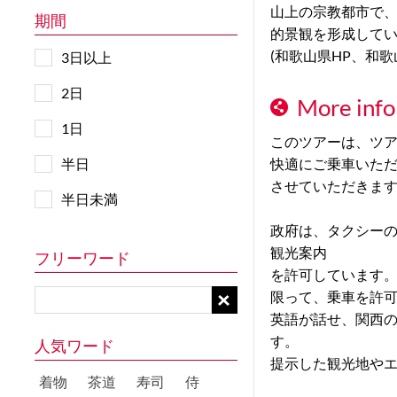
山上の宗教都市で
期間
的景観を形成して
(和歌山県HP、和
3日以上
2日
More info
1日
このツアーは、ツ
半日
快適にご乗車いた
させていただきま
半日未満
政府は、タクシー
観光案内
フリーワード
を許可しています。
限って、乗車を許
英語が話せ、関西
す。
人気ワード
提示した観光地や
着物
茶道
寿司
侍