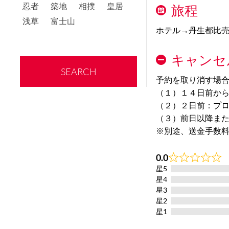
忍者
築地
相撲
皇居
旅程
浅草
富士山
ホテル→丹生都比売
キャンセ
SEARCH
予約を取り消す場
（１）１４日前か
（２）２日前：プ
（３）前日以降ま
※別途、送金手数
0.0
Rated
星5
0.0
out
星4
of
星3
5
星2
星1