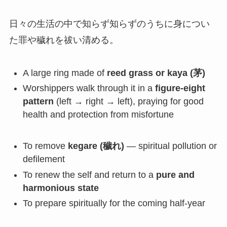
日々の生活の中で知らず知らずのうちに身につい
た罪や穢れを祓い清める。
A large ring made of
reed grass or kaya (茅)
Worshippers walk through it in a
figure-eight
pattern
(left → right → left), praying for good
health and protection from misfortune
To remove
kegare (穢れ)
— spiritual pollution or
defilement
To renew the self and return to a
pure and
harmonious state
To prepare spiritually for the coming half-year