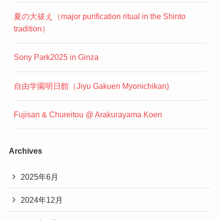
夏の大祓え（major purification ritual in the Shinto
tradition）
Sony Park2025 in Ginza
自由学園明日館（Jiyu Gakuen Myonichikan)
Fujisan & Chureitou @ Arakurayama Koen
Archives
2025年6月
2024年12月