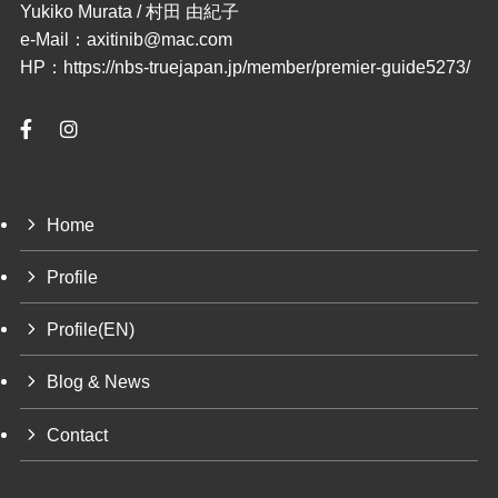
Yukiko Murata / 村田 由紀子
e-Mail：axitinib@mac.com
HP：https://nbs-truejapan.jp/member/premier-guide5273/
Home
Profile
Profile(EN)
Blog & News
Contact