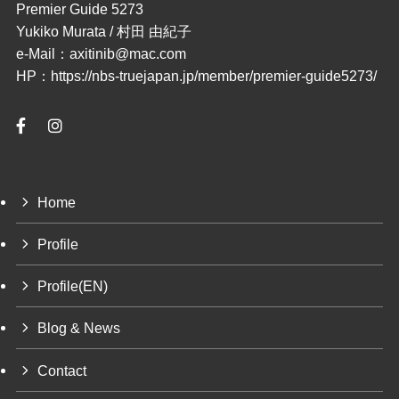
Premier Guide 5273
Yukiko Murata / 村田 由紀子
e-Mail：axitinib@mac.com
HP：https://nbs-truejapan.jp/member/premier-guide5273/
Home
Profile
Profile(EN)
Blog & News
Contact