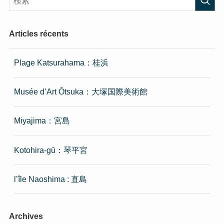
Articles récents
Plage Katsurahama：桂浜
Musée d’Art Ōtsuka：大塚国際美術館
Miyajima：宮島
Kotohira-gū：琴平宮
l’île Naoshima : 直島
Archives