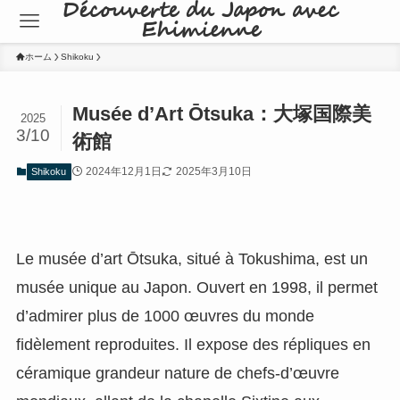
Découverte du Japon avec
Ehimienne
ホーム
Shikoku
Musée d’Art Ōtsuka：大塚国際美
2025
3/10
術館
2024年12月1日
2025年3月10日
Shikoku
Le musée d’art Ōtsuka, situé à Tokushima, est un
musée unique au Japon. Ouvert en 1998, il permet
d’admirer plus de 1000 œuvres du monde
fidèlement reproduites. Il expose des répliques en
céramique grandeur nature de chefs-d’œuvre