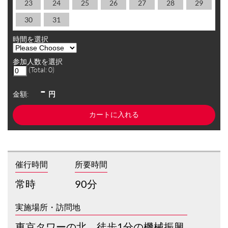
23
24
25
26
27
28
29
30
31
時間を選択
参加人数を選択
(Total:
0
)
-
金額:
円
催行時間
所要時間
常時
90分
実施場所・訪問地
東京タワーの北、徒歩1分の機械振興