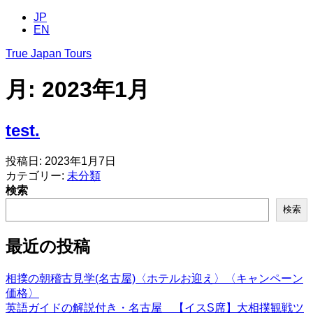
コ
JP
EN
ン
テ
True Japan Tours
ン
ツ
月:
2023年1月
へ
ス
キ
test.
ッ
プ
投稿日:
2023年1月7日
カテゴリー:
未分類
検索
検索
最近の投稿
相撲の朝稽古見学(名古屋)〈ホテルお迎え〉〈キャンペーン
価格〉
英語ガイドの解説付き・名古屋 【イスS席】大相撲観戦ツ