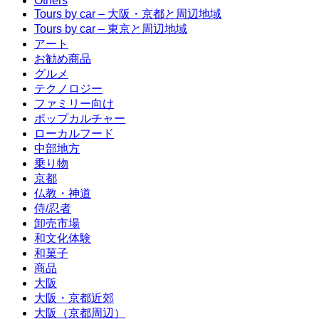
Others
Tours by car – 大阪・京都と周辺地域
Tours by car – 東京と周辺地域
アート
お勧め商品
グルメ
テクノロジー
ファミリー向け
ポップカルチャー
ローカルフード
中部地方
乗り物
京都
仏教・神道
侍/忍者
卸売市場
和文化体験
和菓子
商品
大阪
大阪・京都近郊
大阪（京都周辺）