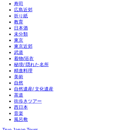
寿司
広島近郊
折り紙
教育
日本酒
未分類
東京
東京近郊
武道
着物/浴衣
秘境/ 隠れた名所
精進料理
美術
自然
自然遺産/ 文化遺産
茶道
街歩きツアー
西日本
音楽
風呂敷
True Japan Tours