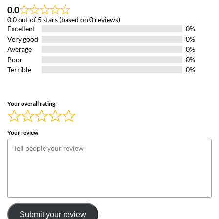
0.0
Rated
0.0 out of 5 stars (based on 0 reviews)
0.0
Excellent
0%
out
of
Very good
0%
5
Average
0%
Poor
0%
Terrible
0%
Your overall rating
Your review
Submit your review