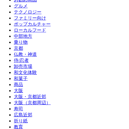
グルメ
テクノロジー
ファミリー向け
ポップカルチャー
ローカルフード
中部地方
乗り物
京都
仏教・神道
侍/忍者
卸売市場
和文化体験
和菓子
商品
大阪
大阪・京都近郊
大阪（京都周辺）
寿司
広島近郊
折り紙
教育