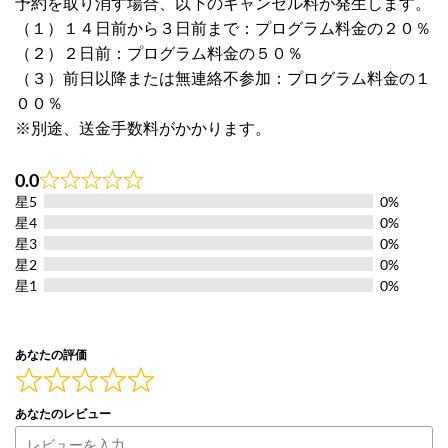
予約を取り消す場合、以下のキャンセル料が発生します。
（１）１４日前から３日前まで：プログラム料金の２０％
（２）２日前：プログラム料金の５０％
（３）前日以降または無連絡不参加：プログラム料金の１
００％
※別途、送金手数料がかかります。
0.0
Rated
星5
0%
0.0
out
星4
0%
of
星3
0%
5
星2
0%
星1
0%
あなたの評価
あなたのレビュー