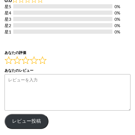
0.0
Rated
星5
0%
0.0
out
星4
0%
of
星3
0%
5
星2
0%
星1
0%
あなたの評価
あなたのレビュー
レビュー投稿