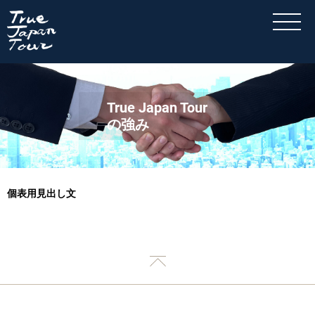
True Japan Tour
の強み
個表用見出し文