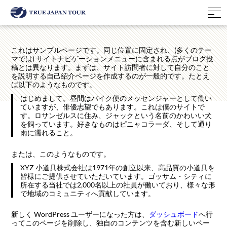
これはサンプルページです。同じ位置に固定され、(多くのテー
マでは) サイトナビゲーションメニューに含まれる点がブログ投
稿とは異なります。まずは、サイト訪問者に対して自分のこと
を説明する自己紹介ページを作成するのが一般的です。たとえ
ば以下のようなものです。
はじめまして。昼間はバイク便のメッセンジャーとして働い
ていますが、俳優志望でもあります。これは僕のサイトで
す。ロサンゼルスに住み、ジャックという名前のかわいい犬
を飼っています。好きなものはピニャコラーダ、そして通り
雨に濡れること。
または、このようなものです。
XYZ 小道具株式会社は1971年の創立以来、高品質の小道具を
皆様にご提供させていただいています。ゴッサム・シティに
所在する当社では2,000名以上の社員が働いており、様々な形
で地域のコミュニティへ貢献しています。
新しく WordPress ユーザーになった方は、
ダッシュボード
へ行
ってこのページを削除し、独自のコンテンツを含む新しいペー