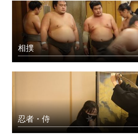
相撲
忍者・侍