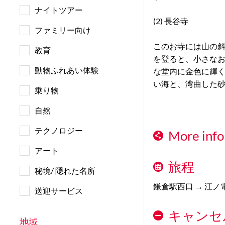
ナイトツアー
(2) 長谷寺
ファミリー向け
このお寺には山の斜
教育
を登ると、小さなお
動物ふれあい体験
な堂内に金色に輝く
い海と、湾曲した
乗り物
自然
テクノロジー
More info
アート
旅程
秘境/ 隠れた名所
鎌倉駅西口 → 江ノ
送迎サービス
キャンセ
地域