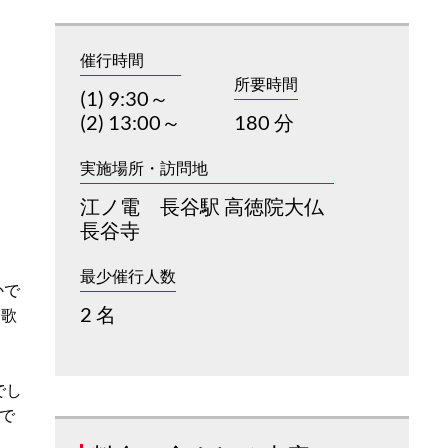
催行時間
所要時間
(1) 9:30～
(2) 13:00～
180 分
実施場所・訪問地
江ノ電 長谷駅 高徳院大仏
長谷寺
最少催行人数
かで
2 名
て歌
でし
で