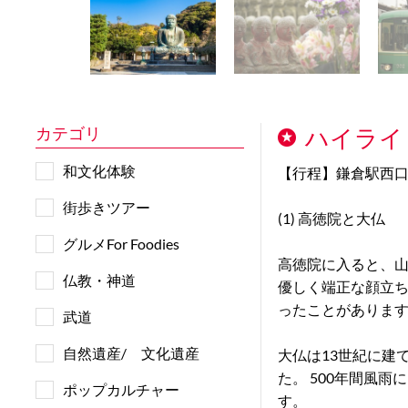
カテゴリ
ハイライ
和文化体験
【行程】鎌倉駅西
街歩きツアー
(1) 高徳院と大仏
グルメFor Foodies
高徳院に入ると、山
仏教・神道
優しく端正な顔立
ったことがありま
武道
自然遺産/ 文化遺産
大仏は13世紀に建
た。 500年間風
ポップカルチャー
す。