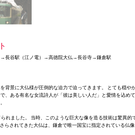
ト
口→長谷駅（江ノ電）→高徳院大仏→長谷寺→鎌倉駅
を背景に大仏様が圧倒的な迫力で迫ってきます。 とても穏や
ちで、ある有名な女流詩人が「彼は美しい人だ」と愛情を込め
す。
てられました。 当時、このような巨大な像を造る技術は驚異的
雨にさらされてきた大仏は、鎌倉で唯一国宝に指定されている仏像