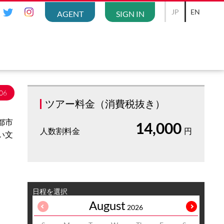
JP
EN
AGENT
SIGN IN
06
ツアー料金（消費税抜き）
都市
14,000
人数割料金
円
い文
日程を選択
August
2026