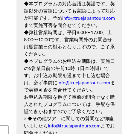
◆本プログラムの対応言語は英語です。英
語以外の言語についても言語によって対応
が可能です。予め
info@truejapantours.com
まで実施可否を問合せてください。
◆弊社営業時間は、平日8:00〜17:00、土
8:00〜10:00です。営業時間外のお問合せ
は翌営業日の対応となりますので、ご了承
ください。
◆本プログラムのお申込み期限は、実施日
の5営業日前の午前10時（日本時間）で
す。お申込み期限を過ぎて申し込む場合
は、必ず事前に
info@truejapantours.com
ま
で実施可否を問合せてください。
お申込み期限を過ぎて事前の問合せなく購
入されたプログラムについては、手配を保
証できかねますのでご了承ください。
> ◆その他ツア―に関しての質問など御座
いましたら
info@truejapantours.com
までお
問合せください。