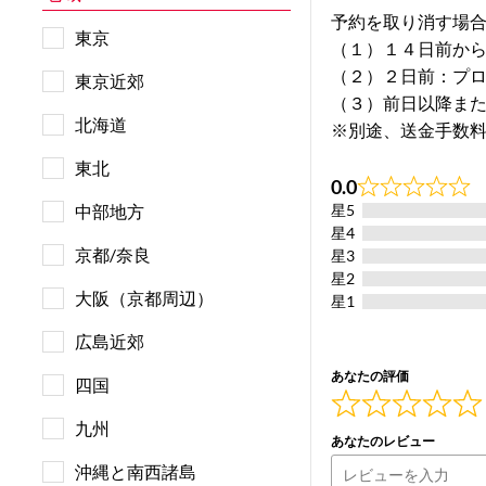
予約を取り消す場
東京
（１）１４日前か
（２）２日前：プ
東京近郊
（３）前日以降ま
北海道
※別途、送金手数
東北
0.0
Rated
中部地方
星5
0.0
out
星4
of
京都/奈良
星3
5
星2
大阪（京都周辺）
星1
広島近郊
あなたの評価
四国
九州
あなたのレビュー
沖縄と南西諸島