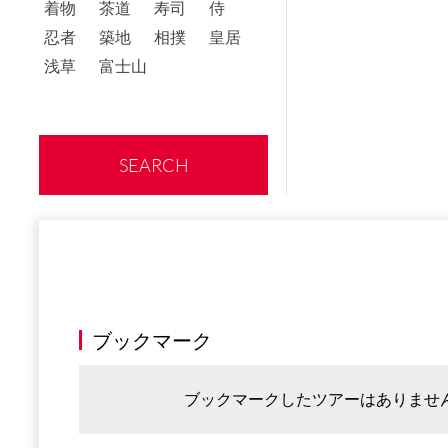
着物
茶道
寿司
侍
忍者
築地
相撲
皇居
浅草
富士山
SEARCH
ブックマーク
ブックマークしたツアーはありませ