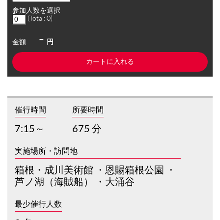
参加人数を選択
(Total:
0
)
-
金額:
円
催行時間
所要時間
7:15～
675 分
実施場所・訪問地
箱根・成川美術館 ・恩賜箱根公園 ・
芦ノ湖（海賊船） ・大涌谷
最少催行人数