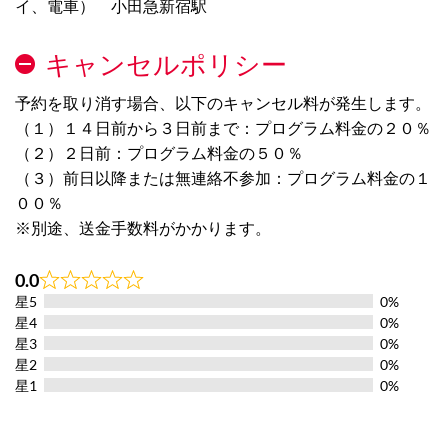
イ、電車） 小田急新宿駅
キャンセルポリシー
予約を取り消す場合、以下のキャンセル料が発生します。
（１）１４日前から３日前まで：プログラム料金の２０％
（２）２日前：プログラム料金の５０％
（３）前日以降または無連絡不参加：プログラム料金の１
００％
※別途、送金手数料がかかります。
0.0
Rated
星5
0%
0.0
out
星4
0%
of
星3
0%
5
星2
0%
星1
0%