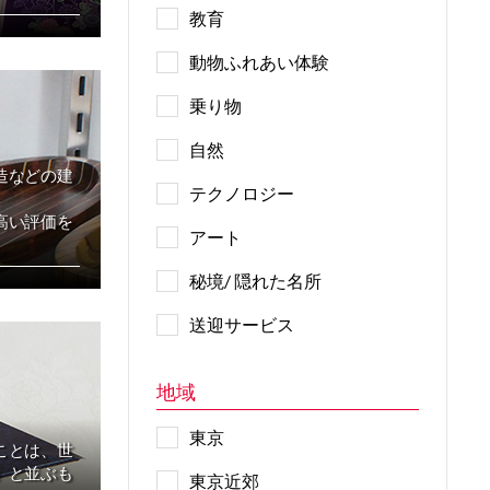
教育
動物ふれあい体験
乗り物
自然
造などの建
テクノロジー
高い評価を
アート
秘境/ 隠れた名所
送迎サービス
地域
東京
ことは、世
」と並ぶも
東京近郊