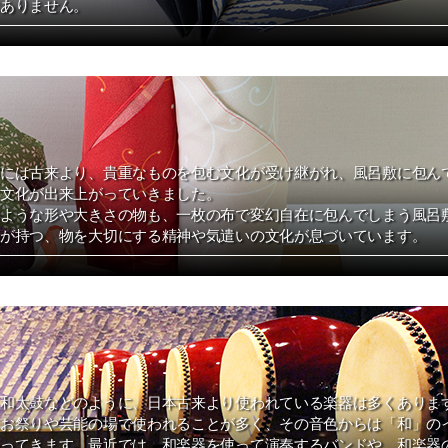
ありません。
には古来より、貴重なものを包む文化が受け継がれ、風呂敷に包ん
文化が出来上がっていきました。
ような形や大きさの物も、一枚の布で変幻自在に包んでしまう風呂
が持つ、物を大切にする精神や気遣いの文化が息づいています。
和太鼓などのように、日本古来より使われている楽器は多くありま
お祭りや芸能の場で使われることが多く、その音色からは「和」の
ってきます。最近では、和楽器を使って演奏するバンドや、和楽器