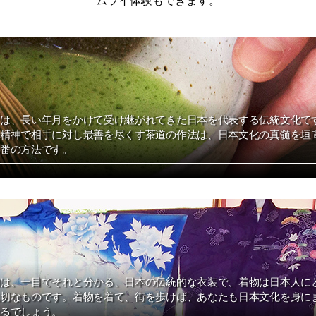
は、長い年月をかけて受け継がれてきた日本を代表する伝統文化で
精神で相手に対し最善を尽くす茶道の作法は、日本文化の真髄を垣
番の方法です。
は、一目でそれと分かる、日本の伝統的な衣装で、着物は日本人に
切なものです。着物を着て、街を歩けば、あなたも日本文化を身に
るでしょう。