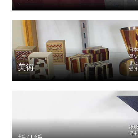
日本
築な
また
美術
受け
紙飛
界中
折り紙