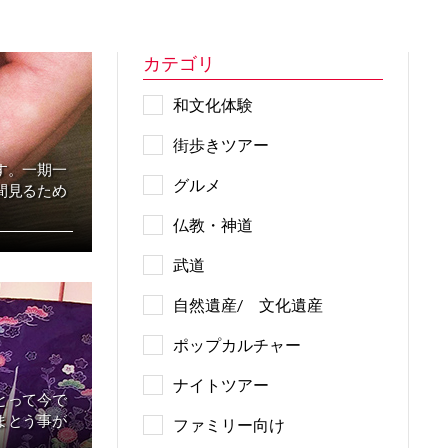
カテゴリ
和文化体験
街歩きツアー
す。一期一
グルメ
間見るため
仏教・神道
武道
自然遺産/ 文化遺産
ポップカルチャー
ナイトツアー
とって今で
まとう事が
ファミリー向け