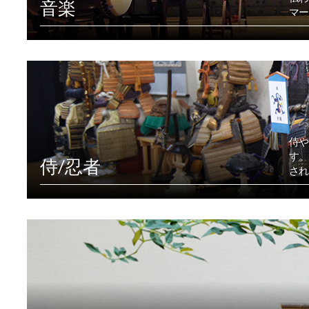
音楽
マー
侍や
す。
侍/忍者
され