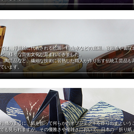
では、浮世絵に代表される絵画、枯山水などの庭園、寝殿造や書院
ど、様々な芸術文化が育まれてきました。
、陶芸品など、繊細な技術に習熟した職人が作り出す伝統工芸品も
ています。
行機のように、紙を折って何らかのオブジェクトを作り出すという
でも見られますが、その優雅さや複雑さにおいて、日本の「折り紙