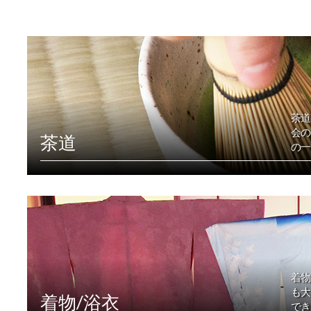
茶道
会の
茶道
の一
着物
も大
着物/浴衣
でき