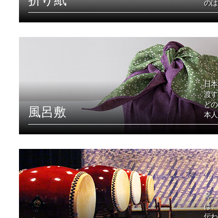
のは
日本
渡す
どの
風呂敷
本人
琴、
は、
伝わ