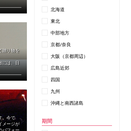
北海道
東北
中部地方
京都/奈良
で贈り物を
大阪（京都周辺）
敷には、日
広島近郊
四国
九州
沖縄と南西諸島
す。今で
期間
イメージが
のパフォー