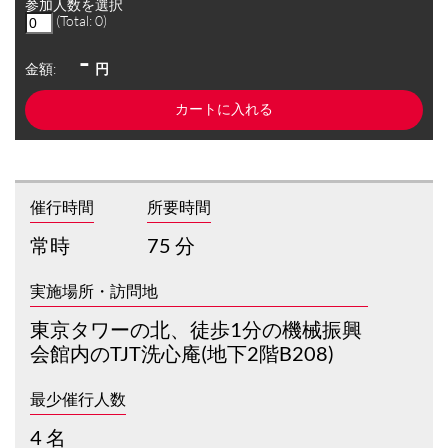
参加人数を選択
(Total:
0
)
-
金額:
円
催行時間
所要時間
常時
75 分
実施場所・訪問地
東京タワーの北、徒歩1分の機械振興
会館内のTJT洗心庵(地下2階B208)
最少催行人数
4 名