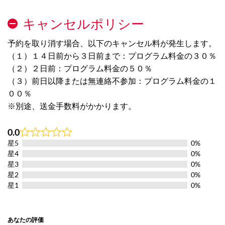
キャンセルポリシー
予約を取り消す場合、以下のキャンセル料が発生します。
（１）１４日前から３日前まで：プログラム料金の３０％
（２）２日前：プログラム料金の５０％
（３）前日以降または無連絡不参加：プログラム料金の１
００％
※別途、送金手数料がかかります。
0.0
Rated
星5
0%
0.0
out
星4
0%
of
星3
0%
5
星2
0%
星1
0%
あなたの評価