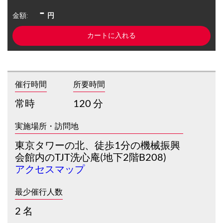
-
金額:
円
催行時間
所要時間
常時
120 分
実施場所・訪問地
東京タワーの北、徒歩1分の機械振興
会館内のTJT洗心庵(地下2階B208)
アクセスマップ
最少催行人数
2 名