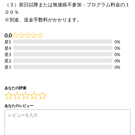
（３）前日以降または無連絡不参加：プログラム料金の１
００％
※別途、送金手数料がかかります。
0.0
Rated
星5
0%
0.0
out
星4
0%
of
星3
0%
5
星2
0%
星1
0%
あなたの評価
あなたのレビュー