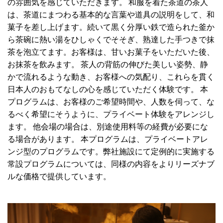
の雰囲気を感じていただきます。 和服を着た茶道の茶人
は、茶道にまつわる基本的な言葉や道具の説明をして、和
菓子を差し上げます。続いて黒く分厚い鉄で造られた釜か
ら茶碗に熱い湯をひしゃくでそそぎ、熟達した手つきで抹
茶を泡立てます。お客様は、甘いお菓子をいただいた後、
お抹茶を飲みます。 茶人の背筋の伸びた美しい姿勢、静
かで流れるような動き、お客様への気配り、これらを貫く
日本人のおもてなしの心を感じていただく体験です。 本
プログラムは、お客様のご希望時間や、人数を伺って、な
るべく希望にそうように、プライベート体験をアレンジし
ます。 他会場の場合は、別途使用料等の経費が必要にな
る場合があります。 本プログラムは、プライベートアレ
ンジ型のプログラムです。弊社施設にて定例的に実施する
常設プログラムについては、同様の内容をよりリーズナブ
ルな価格で提供しています。