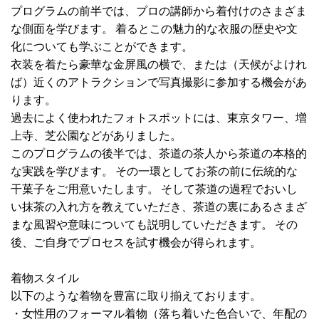
プログラムの前半では、プロの講師から着付けのさまざま
な側面を学びます。 着るとこの魅力的な衣服の歴史や文
化についても学ぶことができます。
衣装を着たら豪華な金屏風の横で、または（天候がよけれ
ば）近くのアトラクションで写真撮影に参加する機会があ
ります。
過去によく使われたフォトスポットには、東京タワー、増
上寺、芝公園などがありました。
このプログラムの後半では、茶道の茶人から茶道の本格的
な実践を学びます。 その一環としてお茶の前に伝統的な
干菓子をご用意いたします。 そして茶道の過程でおいし
い抹茶の入れ方を教えていただき、茶道の裏にあるさまざ
まな風習や意味についても説明していただきます。 その
後、ご自身でプロセスを試す機会が得られます。
着物スタイル
以下のような着物を豊富に取り揃えております。
・女性用のフォーマル着物（落ち着いた色合いで、年配の