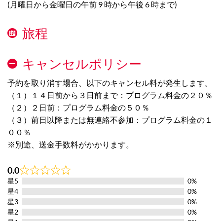
(月曜日から金曜日の午前 9 時から午後 6 時まで)
旅程
キャンセルポリシー
予約を取り消す場合、以下のキャンセル料が発生します。
（１）１４日前から３日前まで：プログラム料金の２０％
（２）２日前：プログラム料金の５０％
（３）前日以降または無連絡不参加：プログラム料金の１
００％
※別途、送金手数料がかかります。
0.0
Rated
星5
0%
0.0
out
星4
0%
of
星3
0%
5
星2
0%