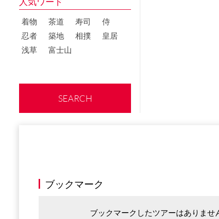
人気ワード
着物
茶道
寿司
侍
忍者
築地
相撲
皇居
浅草
富士山
SEARCH
ブックマーク
ブックマークしたツアーはありませ