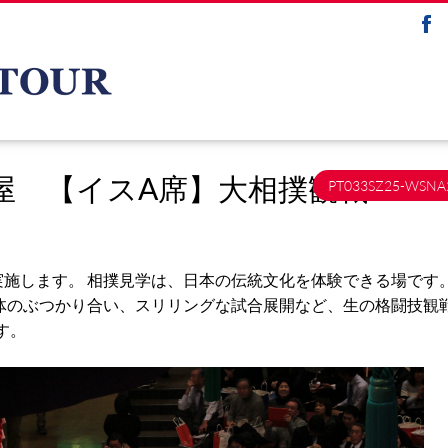
屋 【イスA席】大相撲観戦
PT033SZ25-WSNA
実施します。 相撲見学は、日本の伝統文化を体験できる場です。
体のぶつかり合い、スリリングな試合展開など、生の格闘技観
す。