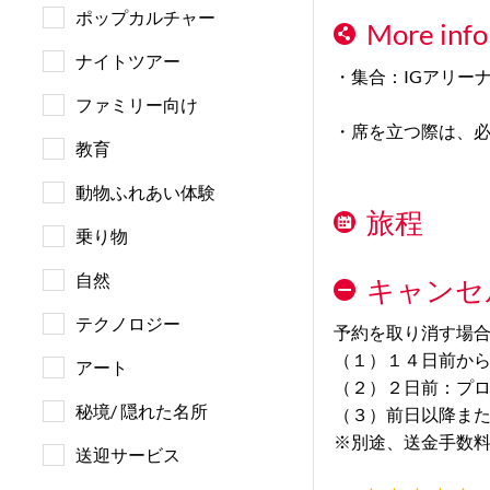
ポップカルチャー
More info
ナイトツアー
・集合：IGアリー
ファミリー向け
・席を立つ際は、
教育
動物ふれあい体験
旅程
乗り物
自然
キャンセ
テクノロジー
予約を取り消す場
（１）１４日前か
アート
（２）２日前：プ
秘境/ 隠れた名所
（３）前日以降ま
※別途、送金手数
送迎サービス