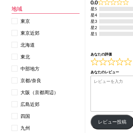
0.0
Rated
地域
星5
0.0
out
星4
of
東京
星3
5
星2
東京近郊
星1
北海道
あなたの評価
東北
中部地方
あなたのレビュー
京都/奈良
大阪（京都周辺）
広島近郊
四国
レビュー投稿
九州