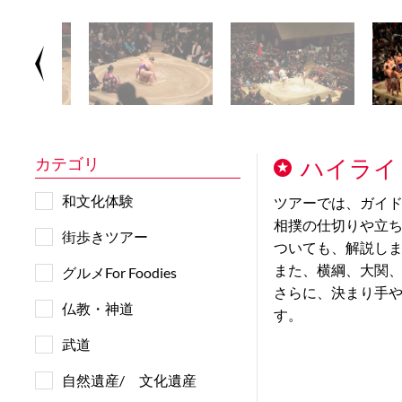
カテゴリ
ハイライ
和文化体験
ツアーでは、ガイ
相撲の仕切りや立
街歩きツアー
ついても、解説し
また、横綱、大関
グルメFor Foodies
さらに、決まり手
仏教・神道
す。
武道
自然遺産/ 文化遺産