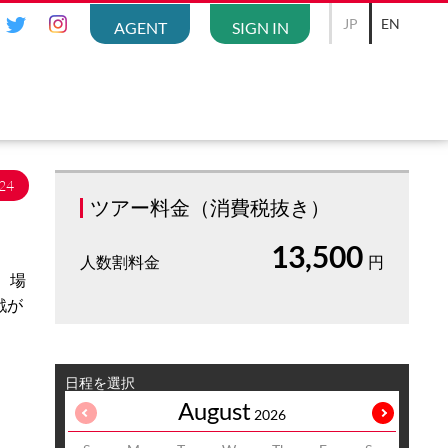
JP
EN
AGENT
SIGN IN
24
ツアー料金（消費税抜き）
13,500
人数割料金
円
 場
戦が
日程を選択
August
2026