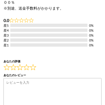
００％
※別途、送金手数料がかかります。
0.0
Rated
星5
0%
0.0
out
星4
0%
of
星3
0%
5
星2
0%
星1
0%
あなたの評価
あなたのレビュー