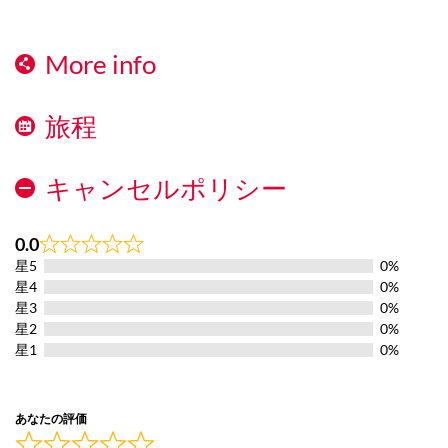
More info
旅程
キャンセルポリシー
0.0
Rated
星5
0%
0.0
out
星4
0%
of
星3
0%
5
星2
0%
星1
0%
あなたの評価