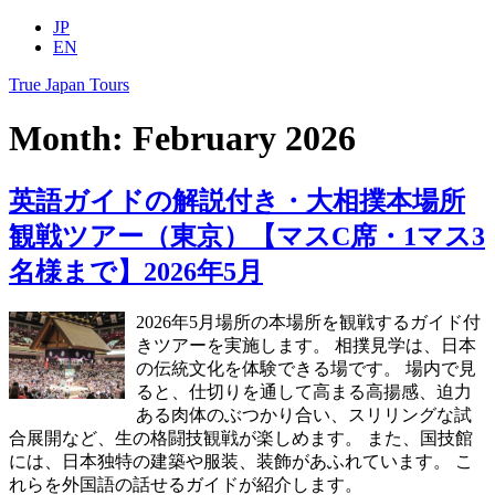
Skip
JP
to
EN
content
True Japan Tours
Month:
February 2026
英語ガイドの解説付き・大相撲本場所
観戦ツアー（東京）【マスC席・1マス3
名様まで】2026年5月
2026年5月場所の本場所を観戦するガイド付
きツアーを実施します。 相撲見学は、日本
の伝統文化を体験できる場です。 場内で見
ると、仕切りを通して高まる高揚感、迫力
ある肉体のぶつかり合い、スリリングな試
合展開など、生の格闘技観戦が楽しめます。 また、国技館
には、日本独特の建築や服装、装飾があふれています。 こ
れらを外国語の話せるガイドが紹介します。