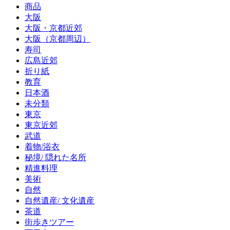
商品
大阪
大阪・京都近郊
大阪（京都周辺）
寿司
広島近郊
折り紙
教育
日本酒
未分類
東京
東京近郊
武道
着物/浴衣
秘境/ 隠れた名所
精進料理
美術
自然
自然遺産/ 文化遺産
茶道
街歩きツアー