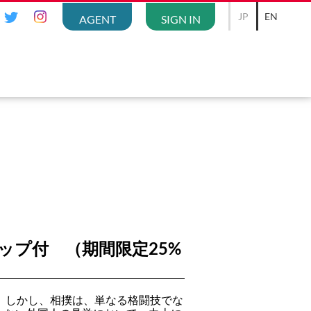
JP
EN
AGENT
SIGN IN
プ付 （期間限定25%
。 しかし、相撲は、単なる格闘技でな