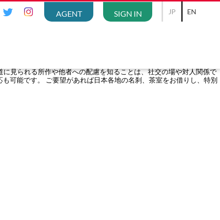
JP
EN
AGENT
SIGN IN
。 茶道に見られる所作や他者への配慮を知ることは、社交の場や対人関係で
応も可能です。 ご要望があれば日本各地の名刹、茶室をお借りし、特別