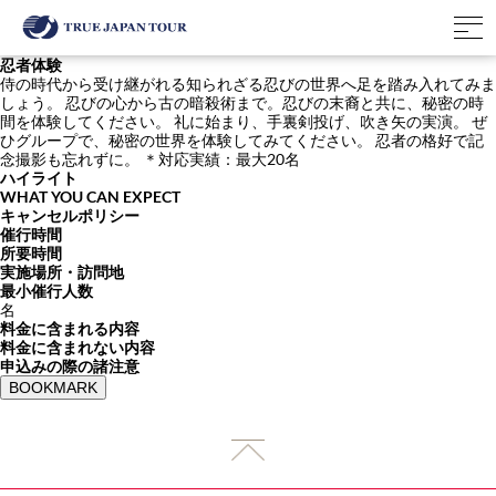
忍者体験
侍の時代から受け継がれる知られざる忍びの世界へ足を踏み入れてみま
しょう。 忍びの心から古の暗殺術まで。忍びの末裔と共に、秘密の時
間を体験してください。 礼に始まり、手裏剣投げ、吹き矢の実演。 ぜ
ひグループで、秘密の世界を体験してみてください。 忍者の格好で記
念撮影も忘れずに。 ＊対応実績：最大20名
ハイライト
WHAT YOU CAN EXPECT
キャンセルポリシー
催行時間
所要時間
実施場所・訪問地
最小催行人数
名
料金に含まれる内容
料金に含まれない内容
申込みの際の諸注意
BOOKMARK