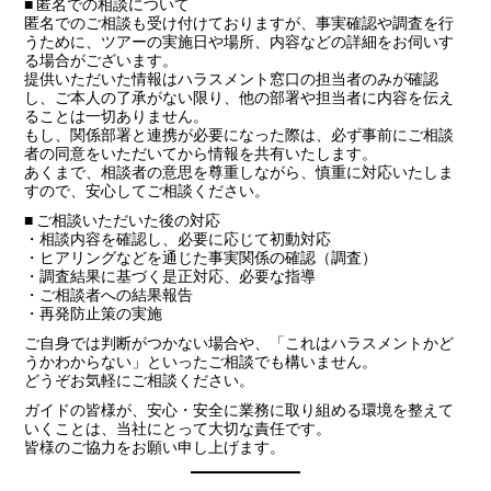
■ 匿名での相談について
匿名でのご相談も受け付けておりますが、事実確認や調査を行
うために、ツアーの実施日や場所、内容などの詳細をお伺いす
る場合がございます。
提供いただいた情報はハラスメント窓口の担当者のみが確認
し、ご本人の了承がない限り、他の部署や担当者に内容を伝え
ることは一切ありません。
もし、関係部署と連携が必要になった際は、必ず事前にご相談
者の同意をいただいてから情報を共有いたします。
あくまで、相談者の意思を尊重しながら、慎重に対応いたしま
すので、安心してご相談ください。
■ ご相談いただいた後の対応
・相談内容を確認し、必要に応じて初動対応
・ヒアリングなどを通じた事実関係の確認（調査）
・調査結果に基づく是正対応、必要な指導
・ご相談者への結果報告
・再発防止策の実施
ご自身では判断がつかない場合や、「これはハラスメントかど
うかわからない」といったご相談でも構いません。
どうぞお気軽にご相談ください。
ガイドの皆様が、安心・安全に業務に取り組める環境を整えて
いくことは、当社にとって大切な責任です。
皆様のご協力をお願い申し上げます。