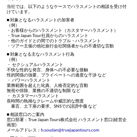
当社では、以下のようなケースでハラスメントの相談を受け付
けています。
■ 対象となるハラスメントの加害者
（例）
・お客様からのハラスメント（カスタマーハラスメント）
・True Japan Tour社員からのハラスメント
・他のガイドとの間でのトラブル・ハラスメント
・ツアー主催の他社旅行会社関係者からの不適切な言動
■ 対象となる主なハラスメント行為
（例）
・ セクシュアルハラスメント
不快な性的な発言、身体への不必要な接触
性的関係の強要、プライベートへの過度な干渉 など
・ パワーハラスメント
業務範囲を超えた叱責、人格否定的な言動
無視や排除、業務の不適切な制限 など
・ カスタマーハラスメント
長時間の執拗なクレームや威圧的な態度
暴言、土下座の要求、SNSでの誹謗中傷 など
■ 相談窓口のご案内
窓口部署：True Japan Tours株式会社 ハラスメント窓口(経営企
画室)
メールアドレス：
h.soudan@truejapantours.com